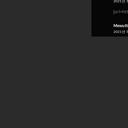
2021년 
[url=ht
Mewut
2021년 
levitra 
cialis bu
2022년 
Thank y
Look a
cialis for
2022년 
Fabulou
up.