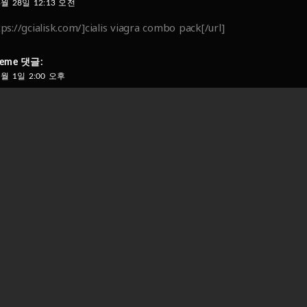
3월 28일 12:13 오전
tps://gcialisk.com/]cialis viagra combo pack[/url]
teme
댓글:
5월 1일 2:00 오후
online order[/url]
댓글:
y online
2월 3일 4:28 오전
ou for the good writeup. It in fact was a amusement account it.
dvanced to more added agreeable from you! However, how can
댓글:
 daily use
8월 16일 11:04 오후
s, what a blog it is! This weblog provides useful information to 