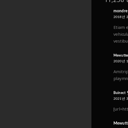
mondre
전화
010-7400-1267
2018년 
주소
강원도 강릉시 안현로 114-2 (안현동
Etiam e
743-7)
vehicul
사업자
756-35-00779 정유진
vestibu
계좌
농협 352-1657-6430-93 정유진
Mewutt
2020년 
Amitrip
playmn
Buinect
2021년 
[url=ht
Mewut