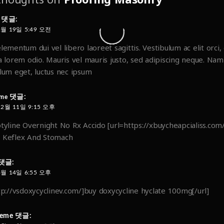
댓글:
2월 19일 5:49 오전
lementum dui vel libero laoreet sagittis. Vestibulum ac elit orci, 
a lorem odio. Mauris vel mauris justo, sed adipiscing neque. Na
lum eget, luctus nec ipsum
댓글:
eme
12월 11일 9:15 오후
tyline Overnight No Rx Accido [url=https://xbuycheapcialiss.com/]c
 Keflex And Stomach
댓글:
3월 14일 6:55 오후
tp://vsdoxycyclinev.com/]buy doxycycline hyclate 100mg[/url]
teme
댓글: